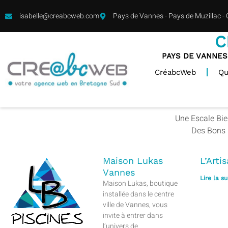
isabelle@creabcweb.com
Pays de Vannes - Pays de Muzillac -
C
PAYS DE VANNES
CréabcWeb
Qu
Une Escale Bien
Des Bons C
Maison Lukas
L’Arti
Vannes
Lire la su
Maison Lukas, boutique
installée dans le centre
ville de Vannes, vous
invite à entrer dans
l’univers de