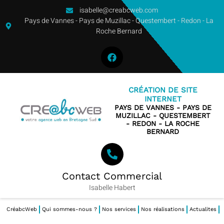
isabelle@creabcweb.com
Pays de Vannes - Pays de Muzillac - Questembert - Redon - La
Roche Bernard
CRÉATION DE SITE
INTERNET
PAYS DE VANNES - PAYS DE
MUZILLAC - QUESTEMBERT
- REDON - LA ROCHE
BERNARD
Contact Commercial
Isabelle Habert
CréabcWeb
Qui sommes-nous ?
Nos services
Nos réalisations
Actualites